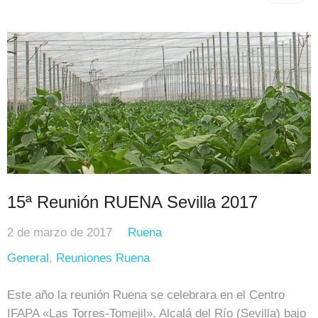
15ª Reunión RUENA Sevilla 2017
2 de marzo de 2017
Ruena
General
,
Reuniones Ruena
Este año la reunión Ruena se celebrara en el Centro
IFAPA «Las Torres-Tomejil». Alcalá del Río (Sevilla) bajo