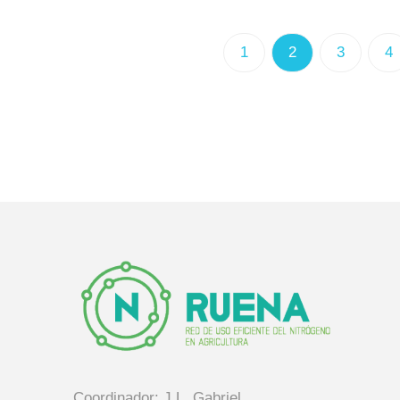
1
2
3
4
Coordinador: J.L. Gabriel