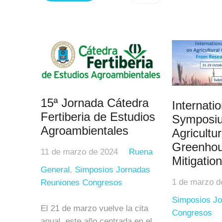
15ª Jornada Cátedra
Internati
Fertiberia de Estudios
Symposi
Agroambientales
Agricultur
Greenho
11 de marzo de 2024
Ruena
Mitigation
General
,
Simposios Jornadas
1 de marzo d
Reuniones Congresos
Simposios Jo
El 21 de marzo vuelve la cita
Congresos
anual, este año centrada en el