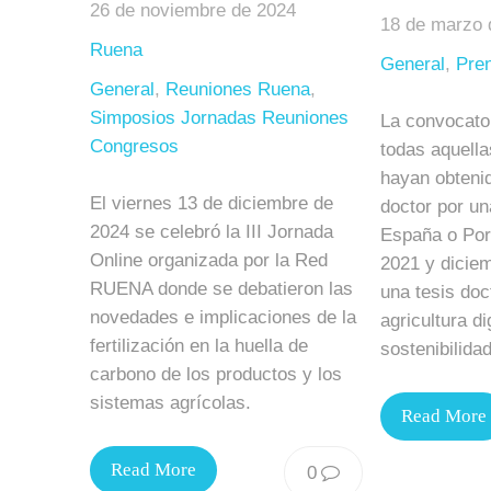
26 de noviembre de 2024
18 de marzo 
Ruena
General
,
Pre
General
,
Reuniones Ruena
,
Simposios Jornadas Reuniones
La convocator
Congresos
todas aquell
hayan obtenid
El viernes 13 de diciembre de
doctor por un
2024 se celebró la III Jornada
España o Port
Online organizada por la Red
2021 y dicie
RUENA donde se debatieron las
una tesis doc
novedades e implicaciones de la
agricultura di
fertilización en la huella de
sostenibilidad
carbono de los productos y los
sistemas agrícolas.
Read More
Read More
0