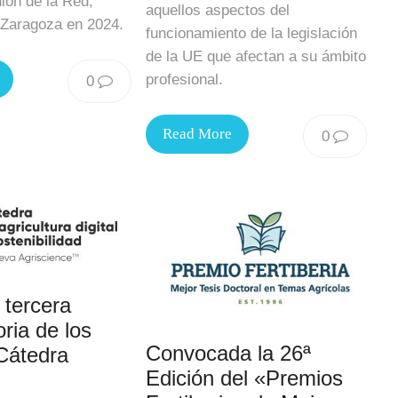
nión de la Red,
aquellos aspectos del
 Zaragoza en 2024.
funcionamiento de la legislación
de la UE que afectan a su ámbito
profesional.
0
Read More
0
 tercera
ria de los
Convocada la 26ª
Cátedra
Edición del «Premios