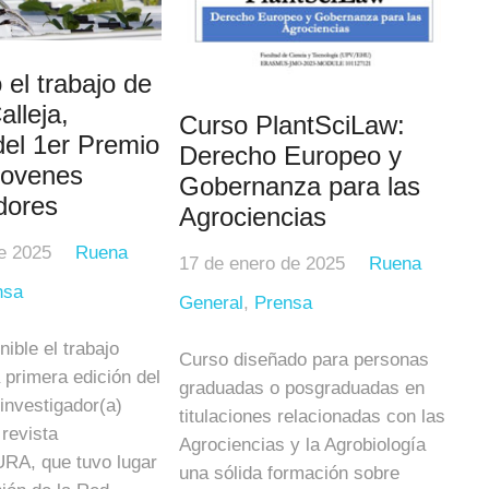
 el trabajo de
alleja,
Curso PlantSciLaw:
el 1er Premio
Derecho Europeo y
ovenes
Gobernanza para las
dores
Agrociencias
e 2025
Ruena
17 de enero de 2025
Ruena
nsa
General
,
Prensa
nible el trabajo
Curso diseñado para personas
 primera edición del
graduadas o posgraduadas en
investigador(a)
titulaciones relacionadas con las
revista
Agrociencias y la Agrobiología
A, que tuvo lugar
una sólida formación sobre