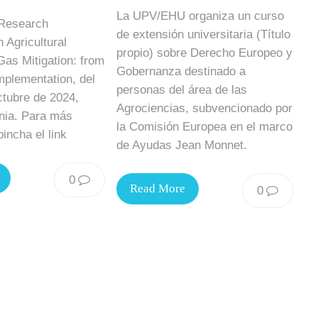
La UPV/EHU organiza un curso
 Research
de extensión universitaria (Título
Agricultural
propio) sobre Derecho Europeo y
as Mitigation: from
Gobernanza destinado a
mplementation, del
personas del área de las
ctubre de 2024,
Agrociencias, subvencionado por
ania. Para más
la Comisión Europea en el marco
incha el link
de Ayudas Jean Monnet.
0
Read More
0