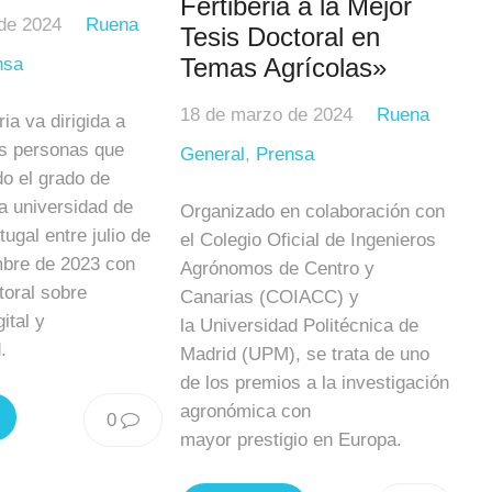
Fertiberia a la Mejor
de 2024
Ruena
Tesis Doctoral en
Temas Agrícolas»
nsa
18 de marzo de 2024
Ruena
ia va dirigida a
as personas que
General
,
Prensa
o el grado de
a universidad de
Organizado en colaboración con
ugal entre julio de
el Colegio Oficial de Ingenieros
mbre de 2023 con
Agrónomos de Centro y
toral sobre
Canarias (COIACC) y
gital y
la Universidad Politécnica de
.
Madrid (UPM), se trata de uno
de los premios a la investigación
agronómica con
0
mayor prestigio en Europa.