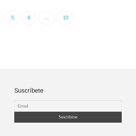
5
6
…
10
Suscríbete