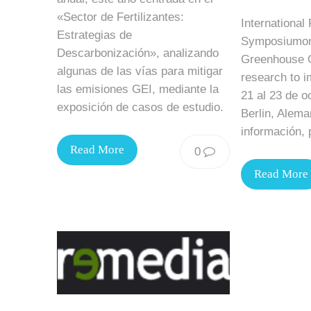
«Sector de Fertilizantes:
International
Estrategias de
Symposiumon 
Descarbonización», analizando
Greenhouse G
algunas de las vías para mitigar
research to i
las emisiones GEI, mediante la
21 al 23 de o
exposición de casos de estudio.
Berlin, Alem
información, p
Read More
0
Read More