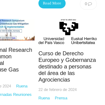
Read More
0
onal Research
Curso de Derecho
umon
Europeo y Gobernanza
al
destinado a personas
use Gas
del área de las
Agrociencias
e 2024
Ruena
22 de febrero de 2024
rnadas Reuniones
Ruena
Prensa