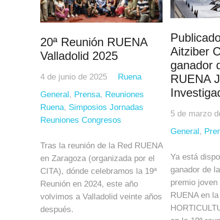
Publicado
20ª Reunión RUENA
Aitziber C
Valladolid 2025
ganador d
4 de junio de 2025
Ruena
RUENA J
Investiga
General
,
Prensa
,
Reuniones
Ruena
,
Simposios Jornadas
5 de marzo d
Reuniones Congresos
General
,
Pre
Tras la reunión de la Red RUENA
Ya está dispo
en Zaragoza (organizada por el
ganador de la
CITA), dónde celebramos la 19ª
premio joven 
Reunión en 2024, este año
RUENA en la 
volvimos a Valladolid veinte años
HORTICULTUR
después.