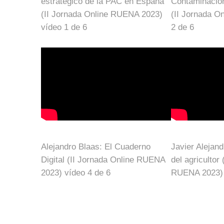
estratégico de la PAC en España
Contaminación
(II Jornada Online RUENA 2023)
(II Jornada O
vídeo 1 de 6
2 de 6
Alejandro Blaas: El Cuaderno
Javier Alejand
Digital (II Jornada Online RUENA
del agricultor
2023) vídeo 4 de 6
RUENA 2023) 