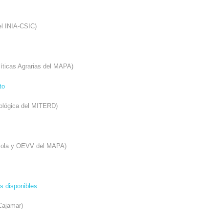
el INIA-CSIC)
líticas Agrarias del MAPA)
to
rológica del MITERD)
ícola y OEVV del MAPA)
as disponibles
 Cajamar)