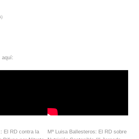
A)
 aquí:
: El RD contra la
Mª Luisa Ballesteros: El RD sobre