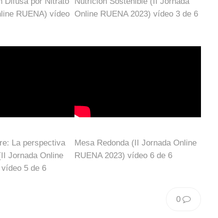
 Difusa por Nitrato
Nutrición Sostenible (II Jornada
nline RUENA) vídeo
Online RUENA 2023) vídeo 3 de 6
re: La perspectiva
Mesa Redonda (II Jornada Online
 (II Jornada Online
RUENA 2023) vídeo 6 de 6
vídeo 5 de 6
0