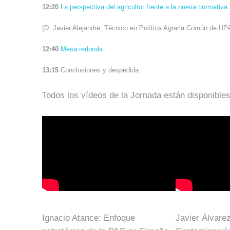
12:20
La perspectiva del agricultor frente a la nueva normativa
(D. Javier Alejandre, Técnico en Política Agraria Común de UP
12:40
Mesa redonda
13:15
Conclusiones y despedida
Todos los vídeos de la Jornada están disponibles
Ignacio Atance: Enfoque
Javier Álvarez