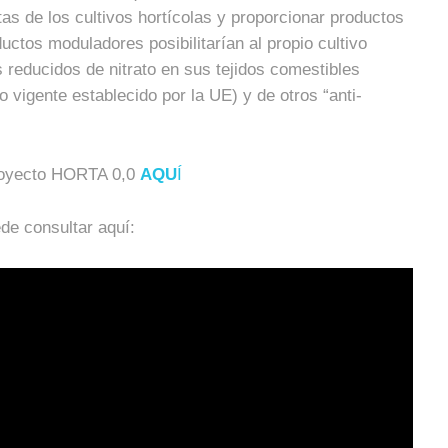
s de los cultivos hortícolas y proporcionar productos
ctos moduladores posibilitarían al propio cultivo
 reducidos de nitrato en sus tejidos comestibles
 vigente establecido por la UE) y de otros “anti-
proyecto HORTA 0,0
AQU
Í
de consultar aquí: